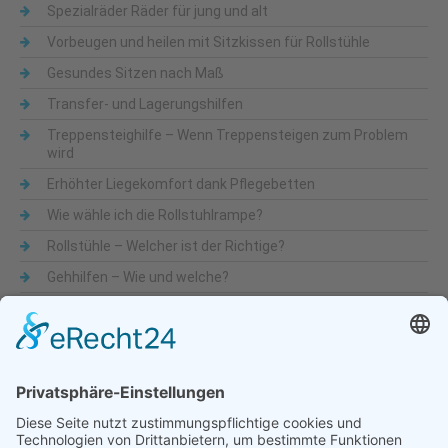
Spezialräder Räder für jung und alt
Vorbeugen und heilen mit Sitzkissen für Rollstühle
Gesundes Sitzen nach Maß
Transfer- und Lagerungshilfen
Treppensteighilfe – Wenn Treppensteigen zum Problem
wird
Erhöhter Liegekomfort dank Pflegebetten
Wie wähle ich die Rollstuhlrampe?
Rollstühle – Welcher ist der Richtige?
Gehhilfen – Wie und welche?
Was sind Alltagshilfen