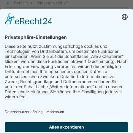
Gehhilfen – Wie und welche?
Was sind Alltagshilfen
Beliebte Themen
Alltagshilfen
Adaptionsmöglichkeit
Aktiv-Rollstühle
Alltagshilfen
für die Küche
Automatische Türöffner
Bad
Bandscheibe
Besteck
Bettenmachen
Bewegungseingeschränkung
druckentlastende Matratze
Dusche & WC
Fixierbrett
Füße
Gehfähigkeit
Gelenkigkeit
Gelenkschmerz
Gesundheit
Hilfsmittel
Krankenbetten
Käsehobel
Mobilität
Lendenbogen
Liegelage
mobile Treppensteighilfe
Nackenschmerz
Nervenwurzel
Pflegebetten
Pflegeruf-System
Rollstuhl
Rollstuhlfahrer
Rollstuhlentwicklung
Rollstühle
Rückenschmerzen
Schlafunterlage
Schnabelbecher
Seniorenbetten
Sport-Rollstühle