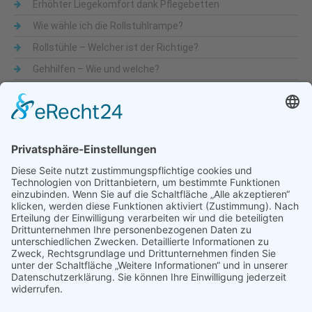
Erhöhter Liegekomfort dank Pflegebetten
Wie wähle ich die Rollstuhlrampe?
Rollstühle – Welcher ist der Richtige?
Gehhilfen – Wie und welche?
Was sind Alltagshilfen
Beliebte Themen
Alltagshilfen
Adaptionsmöglichkeit
Aktiv-Rollstühle
Alltagshilfen
für die Küche
Automatische Türöffner
Bad
Bandscheibe
Besteck
Bettenmachen
Bewegungseingeschränkung
druckentlastende Matratze
Dusche & WC
Fixierbrett
Füße
Gehfähigkeit
Gelenkigkeit
Gelenkschmerz
Gesundheit
Hilfsmittel
Krankenbetten
Käsehobel