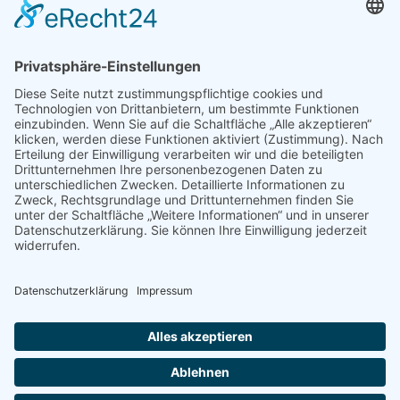
Beliebte Themen
Alltagshilfen
Adaptionsmöglichkeit
Aktiv-Rollstühle
Alltagshilfen
für die Küche
Automatische Türöffner
Bad
Bandscheibe
Besteck
Bettenmachen
Bewegungseingeschränkung
druckentlastende Matratze
Dusche & WC
Fixierbrett
Füße
Gehfähigkeit
Gelenkigkeit
Gelenkschmerz
Gesundheit
Hilfsmittel
Krankenbetten
Käsehobel
Mobilität
Lendenbogen
Liegelage
mobile Treppensteighilfe
Nackenschmerz
Nervenwurzel
Pflegebetten
Pflegeruf-System
Rollstuhl
Rollstuhlfahrer
Rollstuhlentwicklung
Rollstühle
Rückenschmerzen
Schlafunterlage
Schnabelbecher
Seniorenbetten
Sport-Rollstühle
Stauchwirkungen
Stechbecken
Treppen
Treppensteighilfen
Universalgriff
Wellness
Urinflaschen