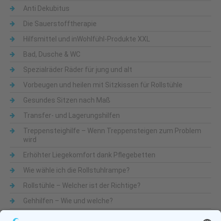
Anti Dekubitus
Die Sauerstofftherapie
Hilfsmittel und inWohlfühl-Produkte XXL
Bad, Dusche & WC
Spezialräder Räder für jung und alt
Vorbeugen und heilen mit Sitzkissen für Rollstühle
Gesundes Sitzen nach Maß
Transfer- und Lagerungshilfen
Treppensteighilfe – Wenn Treppensteigen zum Problem
wird
Erhöhter Liegekomfort dank Pflegebetten
Wie wähle ich die Rollstuhlrampe?
Rollstühle – Welcher ist der Richtige?
Gehhilfen – Wie und welche?
Was sind Alltagshilfen