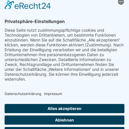
Beliebte Themen
Alltagshilfen
Adaptionsmöglichkeit
Aktiv-Rollstühle
Alltagshilfen
für die Küche
Automatische Türöffner
Bad
Bandscheibe
Besteck
Bettenmachen
Bewegungseingeschränkung
druckentlastende Matratze
Dusche & WC
Fixierbrett
Füße
Gehfähigkeit
Gelenkigkeit
Gelenkschmerz
Gesundheit
Hilfsmittel
Krankenbetten
Käsehobel
Mobilität
Lendenbogen
Liegelage
mobile Treppensteighilfe
Nackenschmerz
Nervenwurzel
Pflegebetten
Pflegeruf-System
Rollstuhl
Rollstuhlfahrer
Rollstuhlentwicklung
Rollstühle
Rückenschmerzen
Schlafunterlage
Schnabelbecher
Seniorenbetten
Sport-Rollstühle
Stauchwirkungen
Stechbecken
Treppen
Treppensteighilfen
Universalgriff
Wellness
Urinflaschen