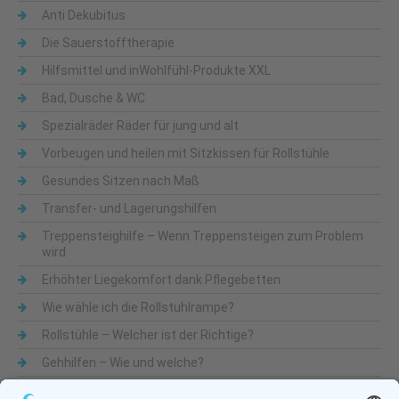
Anti Dekubitus
Die Sauerstofftherapie
Hilfsmittel und inWohlfühl-Produkte XXL
Bad, Dusche & WC
Spezialräder Räder für jung und alt
Vorbeugen und heilen mit Sitzkissen für Rollstühle
Gesundes Sitzen nach Maß
Transfer- und Lagerungshilfen
Treppensteighilfe – Wenn Treppensteigen zum Problem
wird
Erhöhter Liegekomfort dank Pflegebetten
Wie wähle ich die Rollstuhlrampe?
Rollstühle – Welcher ist der Richtige?
Gehhilfen – Wie und welche?
Was sind Alltagshilfen