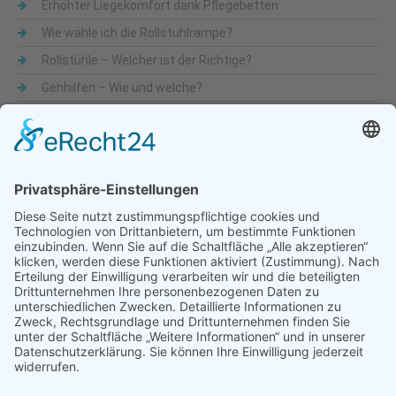
Erhöhter Liegekomfort dank Pflegebetten
Wie wähle ich die Rollstuhlrampe?
Rollstühle – Welcher ist der Richtige?
Gehhilfen – Wie und welche?
Was sind Alltagshilfen
Beliebte Themen
Alltagshilfen
Adaptionsmöglichkeit
Aktiv-Rollstühle
Alltagshilfen
für die Küche
Automatische Türöffner
Bad
Bandscheibe
Besteck
Bettenmachen
Bewegungseingeschränkung
druckentlastende Matratze
Dusche & WC
Fixierbrett
Füße
Gehfähigkeit
Gelenkigkeit
Gelenkschmerz
Gesundheit
Hilfsmittel
Krankenbetten
Käsehobel