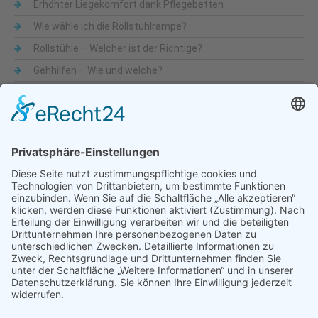
Erhöhter Liegekomfort dank Pflegebetten
Wie wähle ich die Rollstuhlrampe?
Rollstühle – Welcher ist der Richtige?
Gehhilfen – Wie und welche?
Was sind Alltagshilfen
Beliebte Themen
Alltagshilfen
Adaptionsmöglichkeit
Aktiv-Rollstühle
Alltagshilfen
für die Küche
Automatische Türöffner
Bad
Bandscheibe
Besteck
Bettenmachen
Bewegungseingeschränkung
druckentlastende Matratze
Dusche & WC
Fixierbrett
Füße
Gehfähigkeit
Gelenkigkeit
Gelenkschmerz
Gesundheit
Hilfsmittel
Krankenbetten
Käsehobel