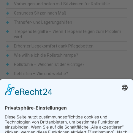
Vorbeugen und heilen mit Sitzkissen für Rollstühle
Gesundes Sitzen nach Maß
Transfer- und Lagerungshilfen
Treppensteighilfe – Wenn Treppensteigen zum Problem
wird
Erhöhter Liegekomfort dank Pflegebetten
Wie wähle ich die Rollstuhlrampe?
Rollstühle – Welcher ist der Richtige?
Gehhilfen – Wie und welche?
Was sind Alltagshilfen
Beliebte Themen