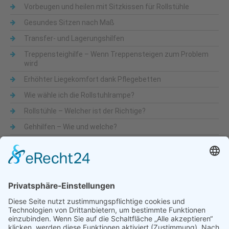
Vorbeugen und heilen mit Sitzkissen für Rollstühle
Gesundes Sitzen nach Maß
Transfer- und Lagerungshilfen
Treppensteighilfe – Wenn Treppensteigen zum Problem
wird
Erhöhter Liegekomfort dank Pflegebetten
Wie wähle ich die Rollstuhlrampe?
Rollstühle – Welcher ist der Richtige?
Gehhilfen – Wie und welche?
Was sind Alltagshilfen
Beliebte Themen