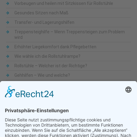
Vorbeugen und heilen mit Sitzkissen für Rollstühle
Gesundes Sitzen nach Maß
Transfer- und Lagerungshilfen
Treppensteighilfe – Wenn Treppensteigen zum Problem
wird
Erhöhter Liegekomfort dank Pflegebetten
Wie wähle ich die Rollstuhlrampe?
Rollstühle – Welcher ist der Richtige?
Gehhilfen – Wie und welche?
Was sind Alltagshilfen
Beliebte Themen