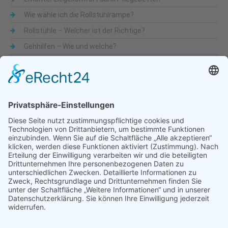
Wie wähle ich die Rollstuhlrampe?
Rollstühle – Welcher ist der Richtige?
Gehhilfen – Wie und welche?
Was sind Alltagshilfen
Beliebte Themen
Alltagshilfen
Adaptionsmöglichkeit
Aktiv-Rollstühle
Alltagshilfen
für die Küche
Automatische Türöffner
Bad
Bandscheibe
Besteck
Bettenmachen
Bewegungseingeschränkung
druckentlastende Matratze
Dusche & WC
Fixierbrett
Füße
Gehfähigkeit
Gelenkigkeit
Gelenkschmerz
Gesundheit
Hilfsmittel
Krankenbetten
Käsehobel