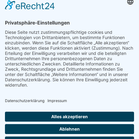
Beliebte Themen
Alltagshilfen
Adaptionsmöglichkeit
Aktiv-Rollstühle
Alltagshilfen
für die Küche
Automatische Türöffner
Bad
Bandscheibe
Besteck
Bettenmachen
Bewegungseingeschränkung
druckentlastende Matratze
Dusche & WC
Fixierbrett
Füße
Gehfähigkeit
Gelenkigkeit
Gelenkschmerz
Gesundheit
Hilfsmittel
Krankenbetten
Käsehobel
Mobilität
Lendenbogen
Liegelage
mobile Treppensteighilfe
Nackenschmerz
Nervenwurzel
Pflegebetten
Pflegeruf-System
Rollstuhl
Rollstuhlfahrer
Rollstuhlentwicklung
Rollstühle
Rückenschmerzen
Schlafunterlage
Schnabelbecher
Seniorenbetten
Sport-Rollstühle
Stauchwirkungen
Stechbecken
Treppen
Treppensteighilfen
Universalgriff
Wellness
Urinflaschen