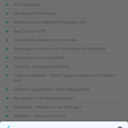
Anti Dekubitus
Die Sauerstofftherapie
Hilfsmittel und inWohlfühl-Produkte XXL
Bad, Dusche & WC
Spezialräder Räder für jung und alt
Vorbeugen und heilen mit Sitzkissen für Rollstühle
Gesundes Sitzen nach Maß
Transfer- und Lagerungshilfen
Treppensteighilfe – Wenn Treppensteigen zum Problem
wird
Erhöhter Liegekomfort dank Pflegebetten
Wie wähle ich die Rollstuhlrampe?
Rollstühle – Welcher ist der Richtige?
Gehhilfen – Wie und welche?
Was sind Alltagshilfen