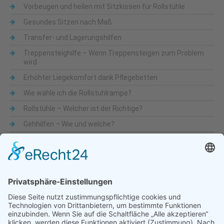
Vorbeugen und heilen mit Sitzkissen für Rollstühle
Gesundes Sitzen nach Maß
Transfer- und Lagerungshilfen
Treppensteighilfe – Wenn Treppensteigen zum Problem
wird
Erhöhter Liegekomfort dank Pflegebetten
Wie wähle ich die Rollstuhlrampe?
Rollstühle – Welcher ist der Richtige?
Gehhilfen – Wie und welche?
Was sind Alltagshilfen
Beliebte Themen