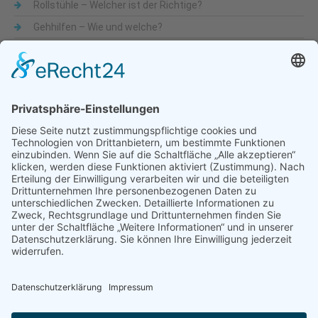
Rollstühle – Welcher ist der Richtige?
Gehhilfen – Wie und welche?
Was sind Alltagshilfen
Beliebte Themen
Alltagshilfen
Adaptionsmöglichkeit
Aktiv-Rollstühle
Alltagshilfen
für die Küche
Automatische Türöffner
Bad
Bandscheibe
Besteck
Bettenmachen
Bewegungseingeschränkung
druckentlastende Matratze
Dusche & WC
Fixierbrett
Füße
Gehfähigkeit
Gelenkigkeit
Gelenkschmerz
Gesundheit
Hilfsmittel
Krankenbetten
Käsehobel
Mobilität
Lendenbogen
Liegelage
mobile Treppensteighilfe
Nackenschmerz
Nervenwurzel
Pflegebetten
Pflegeruf-System
Rollstuhl
Rollstuhlfahrer