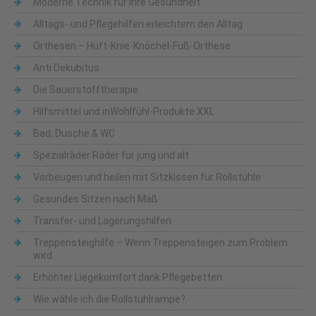
Moderne Technik für Ihre Gesundheit
Alltags- und Pflegehilfen erleichtern den Alltag
Orthesen – Hüft-Knie-Knöchel-Fuß-Orthese
Anti Dekubitus
Die Sauerstofftherapie
Hilfsmittel und inWohlfühl-Produkte XXL
Bad, Dusche & WC
Spezialräder Räder für jung und alt
Vorbeugen und heilen mit Sitzkissen für Rollstühle
Gesundes Sitzen nach Maß
Transfer- und Lagerungshilfen
Treppensteighilfe – Wenn Treppensteigen zum Problem
wird
Erhöhter Liegekomfort dank Pflegebetten
Wie wähle ich die Rollstuhlrampe?