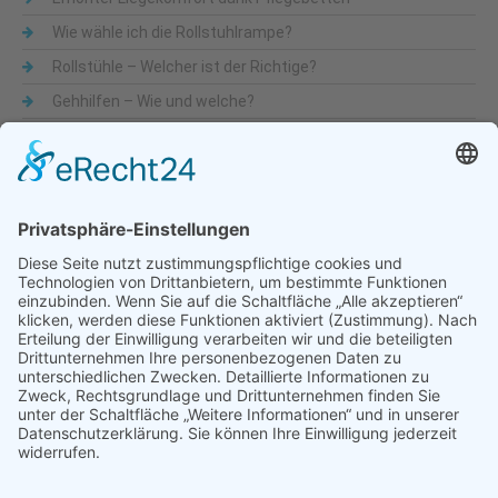
Wie wähle ich die Rollstuhlrampe?
Rollstühle – Welcher ist der Richtige?
Gehhilfen – Wie und welche?
Was sind Alltagshilfen
Beliebte Themen
Alltagshilfen
Adaptionsmöglichkeit
Aktiv-Rollstühle
Alltagshilfen
für die Küche
Automatische Türöffner
Bad
Bandscheibe
Besteck
Bettenmachen
Bewegungseingeschränkung
druckentlastende Matratze
Dusche & WC
Fixierbrett
Füße
Gehfähigkeit
Gelenkigkeit
Gelenkschmerz
Gesundheit
Hilfsmittel
Krankenbetten
Käsehobel