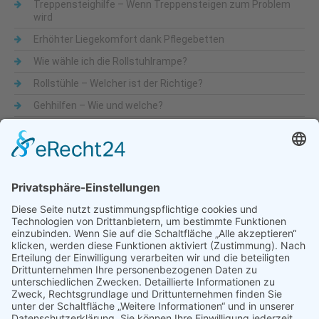
Treppensteighilfe – Wenn Treppensteigen zum Problem
wird
Erhöhter Liegekomfort dank Pflegebetten
Wie wähle ich die Rollstuhlrampe?
Rollstühle – Welcher ist der Richtige?
Gehhilfen – Wie und welche?
Was sind Alltagshilfen
Beliebte Themen
Alltagshilfen
Adaptionsmöglichkeit
Aktiv-Rollstühle
Alltagshilfen
für die Küche
Automatische Türöffner
Bad
Bandscheibe
Besteck
Bettenmachen
Bewegungseingeschränkung
druckentlastende Matratze
Dusche & WC
Fixierbrett