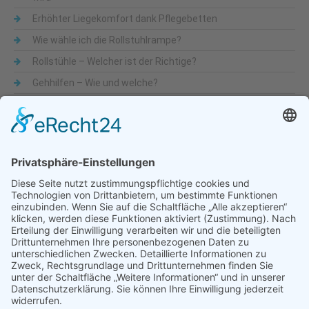
Erhöhter Liegekomfort dank Pflegebetten
Wie wähle ich die Rollstuhlrampe?
Rollstühle – Welcher ist der Richtige?
Gehhilfen – Wie und welche?
Was sind Alltagshilfen
Beliebte Themen
Alltagshilfen
Adaptionsmöglichkeit
Aktiv-Rollstühle
Alltagshilfen
für die Küche
Automatische Türöffner
Bad
Bandscheibe
Besteck
Bettenmachen
Bewegungseingeschränkung
druckentlastende Matratze
Dusche & WC
Fixierbrett
Füße
Gehfähigkeit
Gelenkigkeit
Gelenkschmerz