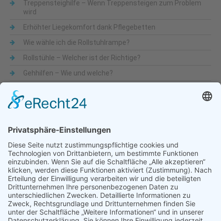
Treppensteighilfe – Wenn Treppensteigen zum Problem
wird
Erhöhter Liegekomfort dank Pflegebetten
Wie wähle ich die Rollstuhlrampe?
Rollstühle – Welcher ist der Richtige?
Gehhilfen – Wie und welche?
Was sind Alltagshilfen
Beliebte Themen
Alltagshilfen
Adaptionsmöglichkeit
Aktiv-Rollstühle
Alltagshilfen
für die Küche
Automatische Türöffner
Bad
Bandscheibe
Besteck
Bettenmachen
Bewegungseingeschränkung
druckentlastende Matratze
Dusche & WC
Fixierbrett