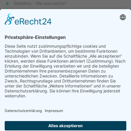
Gehhilfen – Wie und welche?
Was sind Alltagshilfen
Beliebte Themen
Alltagshilfen
Adaptionsmöglichkeit
Aktiv-Rollstühle
Alltagshilfen
für die Küche
Automatische Türöffner
Bad
Bandscheibe
Besteck
Bettenmachen
Bewegungseingeschränkung
druckentlastende Matratze
Dusche & WC
Fixierbrett
Füße
Gehfähigkeit
Gelenkigkeit
Gelenkschmerz
Gesundheit
Hilfsmittel
Krankenbetten
Käsehobel
Mobilität
Lendenbogen
Liegelage
mobile Treppensteighilfe
Nackenschmerz
Nervenwurzel
Pflegebetten
Pflegeruf-System
Rollstuhl
Rollstuhlfahrer
Rollstuhlentwicklung
Rollstühle
Rückenschmerzen
Schlafunterlage
Schnabelbecher
Seniorenbetten
Sport-Rollstühle