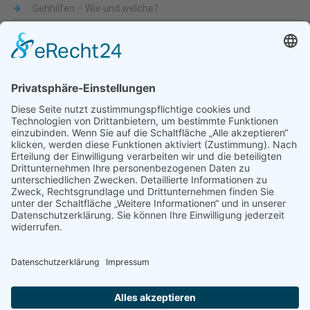
Gehhilfen – Wie und welche?
Was sind Alltagshilfen
Beliebte Themen
Alltagshilfen
Adaptionsmöglichkeit
Aktiv-Rollstühle
Alltagshilfen
für die Küche
Automatische Türöffner
Bad
Bandscheibe
Besteck
Bettenmachen
Bewegungseingeschränkung
druckentlastende Matratze
Dusche & WC
Fixierbrett
Füße
Gehfähigkeit
Gelenkigkeit
Gelenkschmerz
Gesundheit
Hilfsmittel
Krankenbetten
Käsehobel
Mobilität
Lendenbogen
Liegelage
mobile Treppensteighilfe
Nackenschmerz
Nervenwurzel
Pflegebetten
Pflegeruf-System
Rollstuhl
Rollstuhlfahrer
Rollstuhlentwicklung
Rollstühle
Rückenschmerzen
Schlafunterlage
Schnabelbecher
Seniorenbetten
Sport-Rollstühle