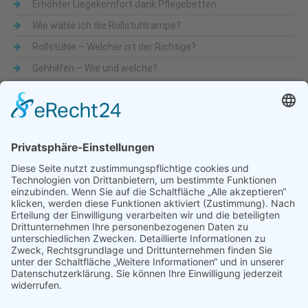
Erhöhter Liegekomfort dank Pflegebetten
Wie wähle ich die Rollstuhlrampe?
Rollstühle – Welcher ist der Richtige?
Gehhilfen – Wie und welche?
Was sind Alltagshilfen
Beliebte Themen
Alltagshilfen
Adaptionsmöglichkeit
Aktiv-Rollstühle
Alltagshilfen
für die Küche
Automatische Türöffner
Bad
Bandscheibe
Besteck
Bettenmachen
Bewegungseingeschränkung
druckentlastende Matratze
Dusche & WC
Fixierbrett
Füße
Gehfähigkeit
Gelenkigkeit
Gelenkschmerz
Gesundheit
Hilfsmittel
Krankenbetten
Käsehobel