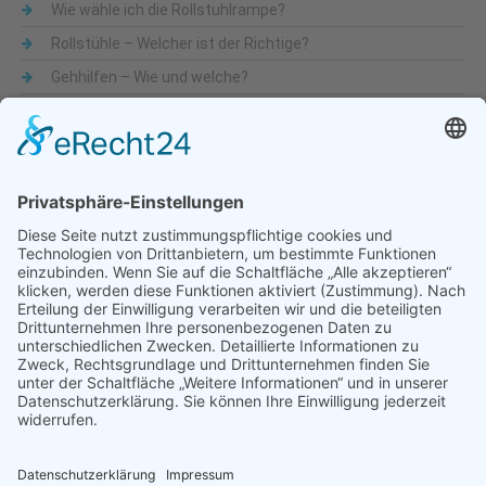
Wie wähle ich die Rollstuhlrampe?
Rollstühle – Welcher ist der Richtige?
Gehhilfen – Wie und welche?
Was sind Alltagshilfen
Beliebte Themen
Alltagshilfen
Adaptionsmöglichkeit
Aktiv-Rollstühle
Alltagshilfen
für die Küche
Automatische Türöffner
Bad
Bandscheibe
Besteck
Bettenmachen
Bewegungseingeschränkung
druckentlastende Matratze
Dusche & WC
Fixierbrett
Füße
Gehfähigkeit
Gelenkigkeit
Gelenkschmerz
Gesundheit
Hilfsmittel
Krankenbetten
Käsehobel
Mobilität
Lendenbogen
Liegelage
mobile Treppensteighilfe