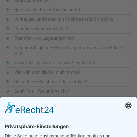
Bad, Dusche & WC
Spezialräder Räder für jung und alt
Vorbeugen und heilen mit Sitzkissen für Rollstühle
Gesundes Sitzen nach Maß
Transfer- und Lagerungshilfen
Treppensteighilfe – Wenn Treppensteigen zum Problem
wird
Erhöhter Liegekomfort dank Pflegebetten
Wie wähle ich die Rollstuhlrampe?
Rollstühle – Welcher ist der Richtige?
Gehhilfen – Wie und welche?
Was sind Alltagshilfen